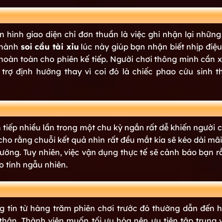
am khảo
n hình giao diện chỉ đơn thuần là việc ghi nhận lại những
c hành
soi cầu tài xỉu
lúc này giúp bạn nhận biết nhịp điệu
hoàn toàn cho phiên kế tiếp. Người chơi thông minh cần 
trợ định hướng thay vì coi đó là chiếc phao cứu sinh t
ng đồng nghĩa chắc thắng
 tiếp nhiều lần trong một chu kỳ ngắn rất dễ khiến người 
cho rằng chuỗi kết quả nhìn rất đều mắt kia sẽ kéo dài mã
ướng. Tuy nhiên, việc vận dụng thực tế sẽ cảnh báo bạn r
o tính ngẫu nhiên.
n hiệu
g tin từ hàng trăm phiên chơi trước đó thường dẫn đến h
hân. Thành viên muốn tối ưu hóa nên ưu tiên tập trung 