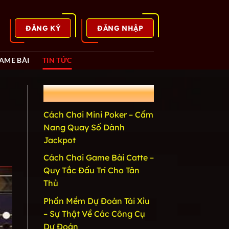
ĐĂNG KÝ
ĐĂNG NHẬP
AME BÀI
TIN TỨC
Bài Viết Mới
Cách Chơi Mini Poker – Cẩm
Nang Quay Số Dành
Jackpot
Cách Chơi Game Bài Catte –
Quy Tắc Đấu Trí Cho Tân
Thủ
Phần Mềm Dự Đoán Tài Xỉu
– Sự Thật Về Các Công Cụ
Dự Đoán