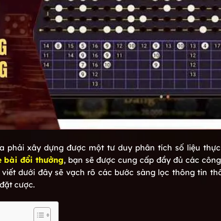
a phải xây dựng được một tư duy phân tích số liệu thực
 bài đổi thưởng
, bạn sẽ được cung cấp đầy đủ các công
 viết dưới đây sẽ vạch rõ các bước sàng lọc thông tin th
đặt cược.