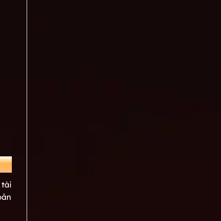
tài
bản