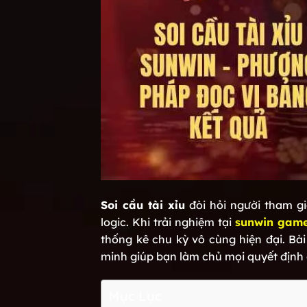
Soi cầu tài xỉu
đòi hỏi người tham gi
logic. Khi trải nghiệm tại
sunwin game
thống kê chu kỳ vô cùng hiện đại. Bài
minh giúp bạn làm chủ mọi quyết định 
Mục Lục