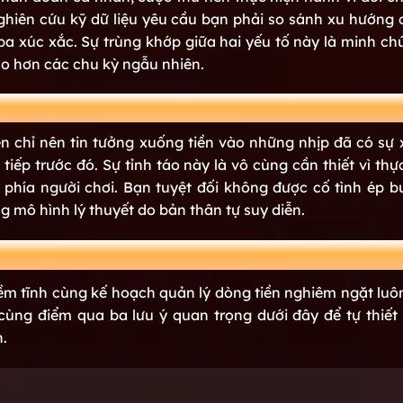
ghiên cứu kỹ dữ liệu yêu cầu bạn phải so sánh xu hướng 
ba xúc xắc. Sự trùng khớp giữa hai yếu tố này là minh ch
ao hơn các chu kỳ ngẫu nhiên.
ủ rõ
ên chỉ nên tin tưởng xuống tiền vào những nhịp đã có sự 
tiếp trước đó. Sự tỉnh táo này là vô cùng cần thiết vì thự
ừ phía người chơi. Bạn tuyệt đối không được cố tình ép b
g mô hình lý thuyết do bản thân tự suy diễn.
u để hạn chế rủi ro
iềm tĩnh cùng kế hoạch quản lý dòng tiền nghiêm ngặt luôn
ùng điểm qua ba lưu ý quan trọng dưới đây để tự thiết 
h.