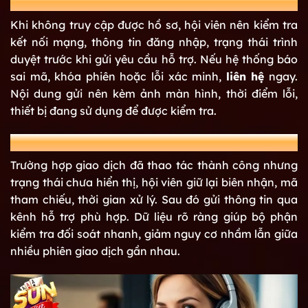
Sự cố truy cập tài khoản
Khi không truy cập được hồ sơ, hội viên nên kiểm tra
kết nối mạng, thông tin đăng nhập, trạng thái trình
duyệt trước khi gửi yêu cầu hỗ trợ. Nếu hệ thống báo
sai mã, khóa phiên hoặc lỗi xác minh,
liên hệ
ngay.
Nội dung gửi nên kèm ảnh màn hình, thời điểm lỗi,
thiết bị đang sử dụng để được kiểm tra.
Kết quả xử lý giao dịch chưa được ghi nhận
Trường hợp giao dịch đã thao tác thành công nhưng
trạng thái chưa hiển thị, hội viên giữ lại biên nhận, mã
tham chiếu, thời gian xử lý. Sau đó gửi thông tin qua
kênh hỗ trợ phù hợp. Dữ liệu rõ ràng giúp bộ phận
kiểm tra đối soát nhanh, giảm nguy cơ nhầm lẫn giữa
nhiều phiên giao dịch gần nhau.