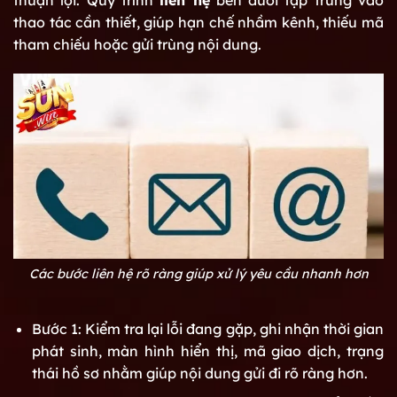
thao tác cần thiết, giúp hạn chế nhầm kênh, thiếu mã
tham chiếu hoặc gửi trùng nội dung.
Các bước liên hệ rõ ràng giúp xử lý yêu cầu nhanh hơn
Bước 1: Kiểm tra lại lỗi đang gặp, ghi nhận thời gian
phát sinh, màn hình hiển thị, mã giao dịch, trạng
thái hồ sơ nhằm giúp nội dung gửi đi rõ ràng hơn.