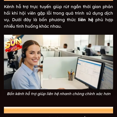
Kênh hỗ trợ trực tuyến giúp rút ngắn thời gian phản
hồi khi hội viên gặp lỗi trong quá trình sử dụng dịch
vụ. Dưới đây là bốn phương thức
liên hệ
phù hợp
nhiều tình huống khác nhau.
Bốn kênh hỗ trợ giúp liên hệ nhanh chóng chính xác hơn
Live chat phản hồi trực tiếp tức thì