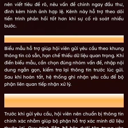
nên viết tiêu đề rõ, nêu vấn đề chính ngay đầu thư,
đính kèm hình ảnh hợp lệ. Kênh này hỗ trợ theo dõi
tiến trình phản hồi tốt hơn khi sự cố rà soát nhiều
bước.
Biểu mẫu hỗ trợ trên hệ thống
Biểu mẫu hỗ trợ giúp hội viên gửi yêu cầu theo khung
thông tin có sẵn, hạn chế thiếu dữ liệu quan trọng. Khi
điền biểu mẫu, cần chọn đúng nhóm vấn đề, nhập nội
dung ngắn gọn, kiểm tra lại thông tin trước lúc gửi.
Sau khi hoàn tất, hệ thống ghi nhận yêu cầu để bộ
phận liên quan tiếp nhận xử lý.
Quy trình liên hệ chuẩn giúp xử lý nhanh
hơn
Trước khi gửi yêu cầu, hội viên nên chuẩn bị thông tin
chính xác nhằm giúp bộ phận hỗ trợ xác minh dữ liệu
thuận lợi. Quy trình
liên hệ
bên dưới tập trung vào