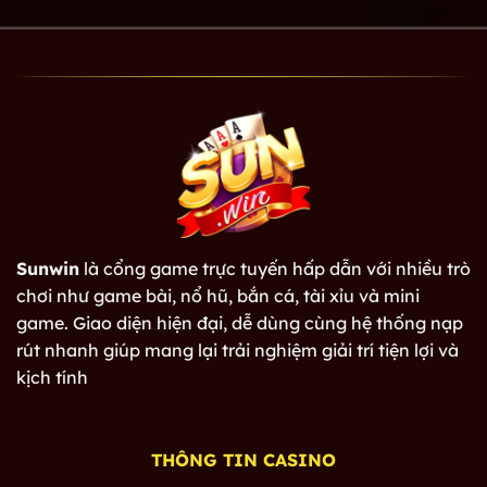
Sunwin
là cổng game trực tuyến hấp dẫn với nhiều trò
chơi như game bài, nổ hũ, bắn cá, tài xỉu và mini
game. Giao diện hiện đại, dễ dùng cùng hệ thống nạp
rút nhanh giúp mang lại trải nghiệm giải trí tiện lợi và
kịch tính
THÔNG TIN CASINO