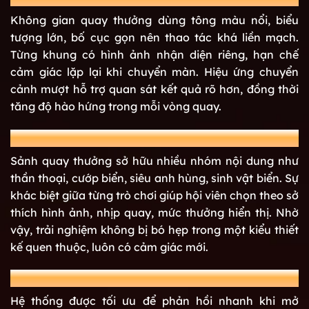
Không gian quay thưởng dùng tông màu nổi, biểu
tượng lớn, bố cục gọn nên thao tác khá liền mạch.
Từng khung có hình ảnh nhận diện riêng, hạn chế
cảm giác lặp lại khi chuyển màn. Hiệu ứng chuyển
cảnh mượt hỗ trợ quan sát kết quả rõ hơn, đồng thời
tăng độ hào hứng trong mỗi vòng quay.
Kho chủ đề phong phú hợp nhiều gu giải trí
Sảnh quay thưởng sở hữu nhiều nhóm nội dung như
thần thoại, cướp biển, siêu anh hùng, sinh vật biển. Sự
khác biệt giữa từng trò chơi giúp hội viên chọn theo sở
thích hình ảnh, nhịp quay, mức thưởng hiển thị. Nhờ
vậy, trải nghiệm không bị bó hẹp trong một kiểu thiết
kế quen thuộc, luôn có cảm giác mới.
Nhịp quay ổn định trên nhiều thiết bị
Hệ thống được tối ưu để phản hồi nhanh khi mở