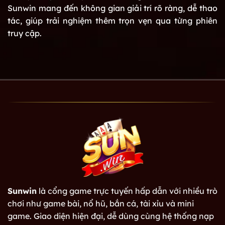
Sunwin mang đến không gian giải trí rõ ràng, dễ thao
tác, giúp trải nghiệm thêm trọn vẹn qua từng phiên
truy cập.
Sunwin
là cổng game trực tuyến hấp dẫn với nhiều trò
chơi như game bài, nổ hũ, bắn cá, tài xỉu và mini
game. Giao diện hiện đại, dễ dùng cùng hệ thống nạp