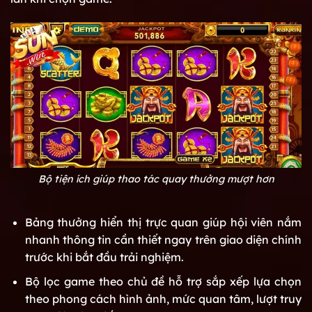
Bộ tiện ích giúp thao tác quay thưởng mượt hơn
Bảng thưởng hiển thị trực quan giúp hội viên nắm
nhanh thông tin cần thiết ngay trên giao diện chính
trước khi bắt đầu trải nghiệm.
Bộ lọc game theo chủ đề hỗ trợ sắp xếp lựa chọn
theo phong cách hình ảnh, mức quan tâm, lượt truy