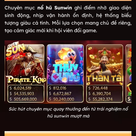
Chuyên mục
nổ hũ Sunwin
ghi điểm nhờ giao diện
sinh động, nhịp vận hành ổn định, hệ thống biểu
tượng giàu cá tính. Mỗi lựa chọn mang chủ đề riêng,
tạo cảm giác mới khi hội viên đổi game.
Sức hút chuyên mục quay thưởng đến từ trải nghiệm nổ
hũ sunwin mượt mà
Giao diện nổ hũ Sunwin rực rỡ dễ quan sát