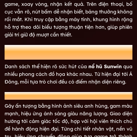
game, xoay vòng, nhận kết quả. Trên điện thoại, bố
cục vẫn rõ, nút bấm dễ nhận biết, bảng thưởng không
rối mắt. Khi truy cập bằng máy tính, khung hình rộng
hỗ trợ theo dõi biểu tượng thuận tiện hơn, giúp phiên
giải trí giữ độ mượt cần thiết.
Top game được truy cập nhiều nhất tại
sảnh nổ hũ Sunwin
Danh sách thể hiện rõ sức hút của
nổ hũ Sunwin
qua
nhiều phong cách đồ họa khác nhau. Từ hiện đại tới Á
Đông, mỗi tựa trò chơi đều có điểm nhận diện riêng.
Avengers nổi bật với phong cách siêu anh hùng
Gây ấn tượng bằng hình ảnh siêu anh hùng, gam màu
mạnh, hiệu ứng ánh sáng giàu năng lượng. Giao diện
hướng tới cảm giác tốc độ, hợp với hội viên thích chủ
đề hành động hiện đại. Từng chi tiết nhân vật, nền vũ
trụ, hiệu ứng chuyển động giúp tựa game trở thành